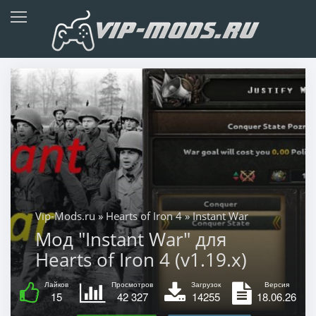
Vip-Mods.ru
»
Hearts of Iron 4
» Instant War
Мод "Instant War" для
Hearts of Iron 4 (v1.19.x)
Лайков
Просмотров
Загрузок
Версия
15
42 327
14255
18.06.26