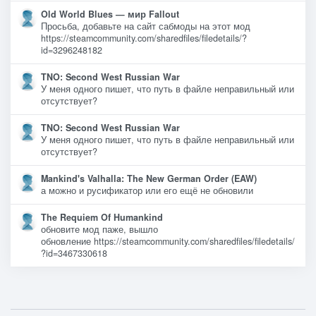
Old World Blues — мир Fallout
Просьба, добавьте на сайт сабмоды на этот мод
https://steamcommunity.com/sharedfiles/filedetails/?
id=3296248182
TNO: Second West Russian War
У меня одного пишет, что путь в файле неправильный или
отсутствует?
TNO: Second West Russian War
У меня одного пишет, что путь в файле неправильный или
отсутствует?
Mankind's Valhalla: The New German Order (EAW)
а можно и русификатор или его ещё не обновили
The Requiem Of Humankind
обновите мод паже, вышло
обновление https://steamcommunity.com/sharedfiles/filedetails/
?id=3467330618