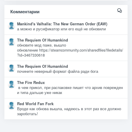
Комментарии
Mankind's Valhalla: The New German Order (EAW)
а можно и русификатор или его ещё не обновили
The Requiem Of Humankind
обновите мод паже, вышло
обновление https://steamcommunity.com/sharedfiles/filedetails/
?id=3467330618
The Requiem Of Humankind
почините неверный формат файла ради бога
The Fire Redux
в чем прикол, при распаковке пишет что архив поврежден
и типа дальше уже никак
Red World Fan Fork
Вроде как обнова вышла, надеюсь в этот раз все должно
зароботать!