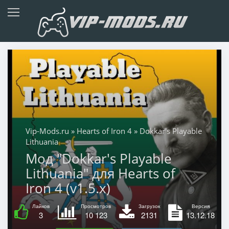
Vip-Mods.ru
»
Hearts of Iron 4
» Dokkar's Playable
Lithuania
Мод "Dokkar's Playable
Lithuania" для Hearts of
Iron 4 (v1.5.x)
Лайков
Просмотров
Загрузок
Версия
3
10 123
2131
13.12.18