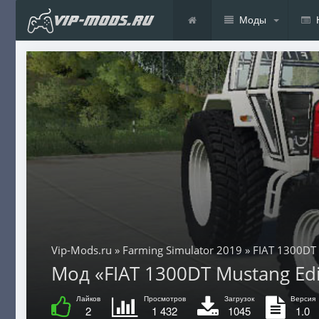
Моды
Vip-Mods.ru
»
Farming Simulator 2019
» FIAT 1300DT 
Мод «FIAT 1300DT Mustang Edi
Лайков
Просмотров
Загрузок
Версия
2
1 432
1045
1.0