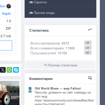
Скрипты
oSan
Прочие моды
Kaptn
1.0
ZIP
Статистика
12.7 mb
Всего материалов
: 8472
+3
Всего комментариев
: 11669
+4
Пользователей
: 15159
+0
Полная статистика
Комментарии
Old World Blues — мир Fallout
Просьба, добавьте на сайт сабмоды на
этот мод
https://steamcommunity.com/sharedfiles/filed
etails/?id=3296248182