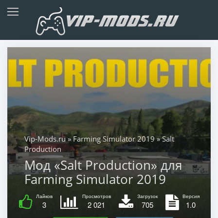
Vip-Mods.ru
»
Farming Simulator 2019
» Salt
Production
Мод «Salt Production» для
Farming Simulator 2019
Лайков
Просмотров
Загрузок
Версия
3
2 021
705
1.0