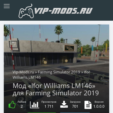
Vip-Mods.ru
»
Farming Simulator 2019
» Ifor
Williams LM146
Мод «Ifor Williams LM146»
для Farming Simulator 2019
Лайков
Просмотров
Загрузок
Версия
2
1 711
701
1.0.0.0