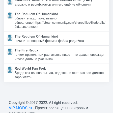
Mankind's Valhalla: The New German Order (EAW)
а можно и русификатор или его ещё не обновили
The Requiem Of Humankind
обновите мод паже, вышло
обновление https://steamcommunity.com/sharedfiles/filedetails/
?id=3467330618
The Requiem Of Humankind
почините неверный формат файла ради бога
The Fire Redux
в чем прикол, при распаковке пишет что архив поврежден
и типа дальше уже никак
Red World Fan Fork
Вроде как обнова вышла, надеюсь в этот раз все должно
зароботать!
Copyright © 2017-2022. All right reserved.
VIP-MODS.ru
- Проект посвященный игровым
модификациям.