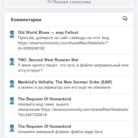
Полная статистика
Комментарии
Old World Blues — мир Fallout
Просьба, добавьте на сайт сабмоды на этот мод
https://steamcommunity.com/sharedfiles/filedetails/?
id=3296248182
TNO: Second West Russian War
У меня одного пишет, что путь в файле неправильный или
отсутствует?
Mankind's Valhalla: The New German Order (EAW)
а можно и русификатор или его ещё не обновили
The Requiem Of Humankind
обновите мод паже, вышло
обновление https://steamcommunity.com/sharedfiles/filedetails/
?id=3467330618
The Requiem Of Humankind
почините неверный формат файла ради бога