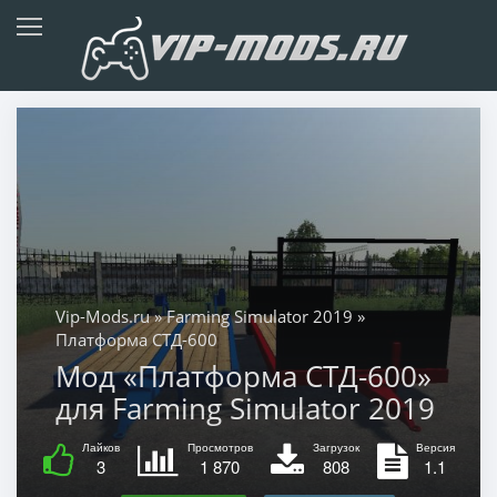
Vip-Mods.ru
»
Farming Simulator 2019
»
Платформа СТД-600
Мод «Платформа СТД-600»
для Farming Simulator 2019
Лайков
Просмотров
Загрузок
Версия
3
1 870
808
1.1