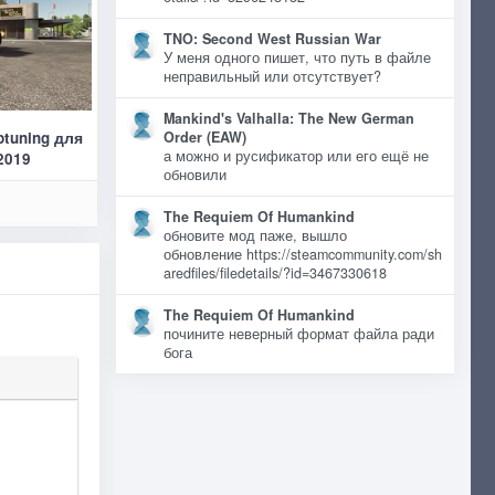
TNO: Second West Russian War
У меня одного пишет, что путь в файле
неправильный или отсутствует?
Mankind's Valhalla: The New German
ptuning для
Order (EAW)
а можно и русификатор или его ещё не
2019
обновили
The Requiem Of Humankind
обновите мод паже, вышло
обновление https://steamcommunity.com/sh
aredfiles/filedetails/?id=3467330618
The Requiem Of Humankind
почините неверный формат файла ради
бога