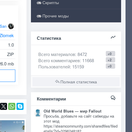
Скрипты
Прочие моды
oSan
Zlomek
Статистика
1.0
Всего материалов
: 8472
+0
ZIP
Всего комментариев
: 11668
+2
26.0 mb
Пользователей
: 15159
+0
Полная статистика
Комментарии
Old World Blues — мир Fallout
Просьба, добавьте на сайт сабмоды на
этот мод
https://steamcommunity.com/sharedfiles/filed
etails/?id=3296248182