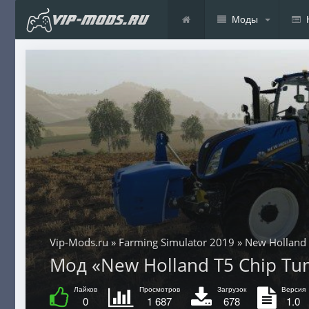
Моды
Vip-Mods.ru
»
Farming Simulator 2019
» New Holland 
Мод «New Holland T5 Chip Tun
Лайков
Просмотров
Загрузок
Версия
0
1 687
678
1.0