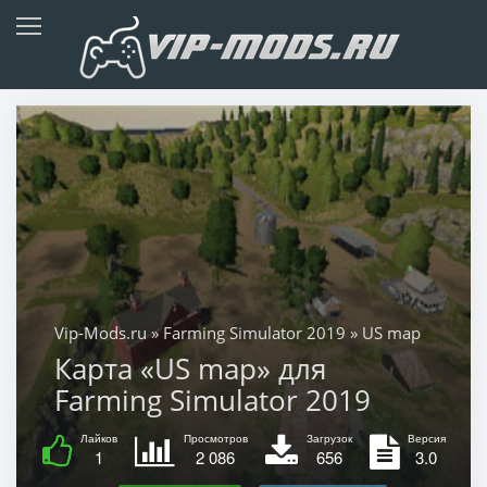
Vip-Mods.ru
»
Farming Simulator 2019
» US map
Карта «US map» для
Farming Simulator 2019
Лайков
Просмотров
Загрузок
Версия
1
2 086
656
3.0