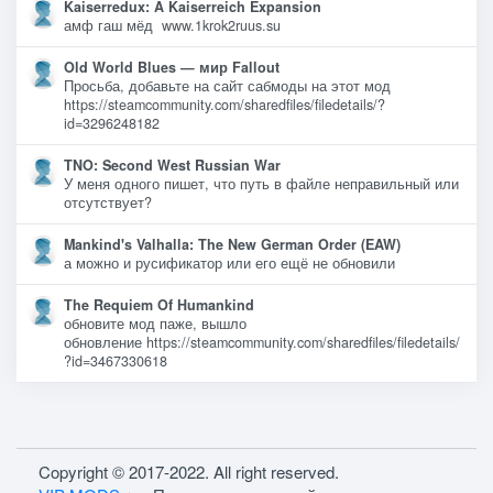
Kaiserredux: A Kaiserreich Expansion
амф гаш мёд www.1krok2ruus.su
Old World Blues — мир Fallout
Просьба, добавьте на сайт сабмоды на этот мод
https://steamcommunity.com/sharedfiles/filedetails/?
id=3296248182
TNO: Second West Russian War
У меня одного пишет, что путь в файле неправильный или
отсутствует?
Mankind's Valhalla: The New German Order (EAW)
а можно и русификатор или его ещё не обновили
The Requiem Of Humankind
обновите мод паже, вышло
обновление https://steamcommunity.com/sharedfiles/filedetails/
?id=3467330618
Copyright © 2017-2022. All right reserved.