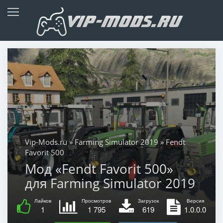
Vip-Mods.ru
»
Farming Simulator 2019
» Fendt
Favorit 500
Мод «Fendt Favorit 500»
для Farming Simulator 2019
Лайков
Просмотров
Загрузок
Версия
1
1 795
619
1.0.0.0