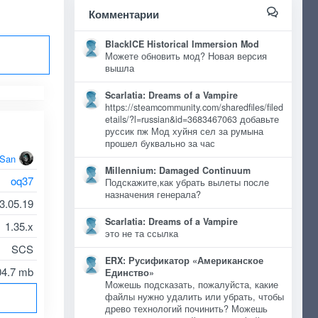
Комментарии
BlackICE Historical Immersion Mod
Можете обновить мод? Новая версия
вышла
Scarlatia: Dreams of a Vampire
https://steamcommunity.com/sharedfiles/filed
etails/?l=russian&id=3683467063 добавьте
руссик пж Мод хуйня сел за румына
прошел буквально за час
oSan
Millennium: Damaged Continuum
oq37
Подскажите,как убрать вылеты после
назначения генерала?
3.05.19
Scarlatia: Dreams of a Vampire
1.35.x
это не та ссылка
SCS
ERX: Русификатор «Американское
04.7 mb
Единство»
Можешь подсказать, пожалуйста, какие
файлы нужно удалить или убрать, чтобы
древо технологий починить? Можешь