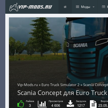
Моды
Vip-Mods.ru
»
Euro Truck Simulator 2
» Scania Concep
Scania Concept для Euro Truck 
Лайков
Просмотров
Загрузок
Верси
3
4 606
1217
23.05