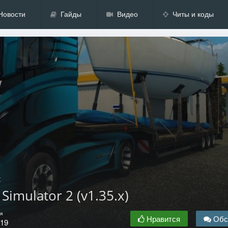
Новости
Гайды
Видео
Читы и коды
t
Simulator 2 (v1.35.x)
я
Нравится
Обс
.19