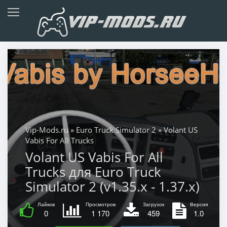
Vip-Mods.ru
»
Euro Truck Simulator 2
» Volant US
Vabis For All Trucks
Volant US Vabis For All
Trucks для Euro Truck
Simulator 2 (v1.35.x - 1.37.x)
Лайков
Просмотров
Загрузок
Версия
0
1 170
459
1.0