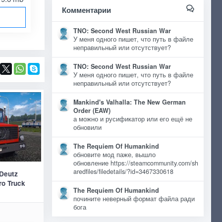
Комментарии
TNO: Second West Russian War
У меня одного пишет, что путь в файле
неправильный или отсутствует?
TNO: Second West Russian War
У меня одного пишет, что путь в файле
неправильный или отсутствует?
Mankind's Valhalla: The New German
Order (EAW)
а можно и русификатор или его ещё не
обновили
The Requiem Of Humankind
обновите мод паже, вышло
обновление https://steamcommunity.com/sh
aredfiles/filedetails/?id=3467330618
Deutz
ro Truck
The Requiem Of Humankind
почините неверный формат файла ради
бога