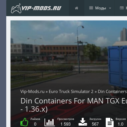
Моды
Vip-Mods.ru
»
Euro Truck Simulator 2
» Din Container
Din Containers For MAN TGX Eu
- 1.36.x)
Лайков
Просмотров
Загрузок
Версия
0
1 593
567
1.0