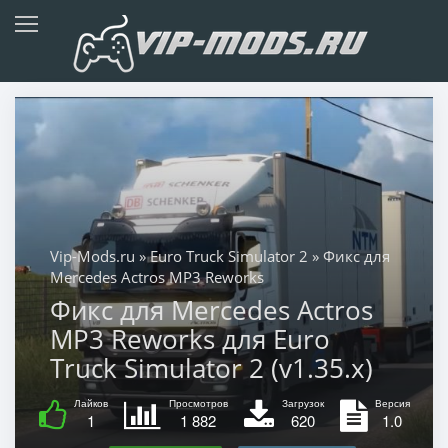
Vip-Mods.ru
»
Euro Truck Simulator 2
» Фикс для
Mercedes Actros MP3 Reworks
Фикс для Mercedes Actros
MP3 Reworks для Euro
Truck Simulator 2 (v1.35.x)
Лайков
Просмотров
Загрузок
Версия
1
1 882
620
1.0