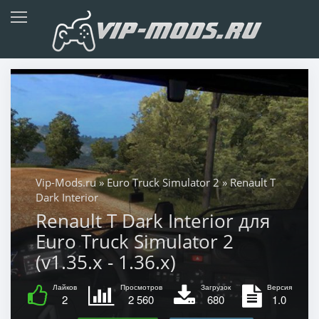
Vip-Mods.ru
»
Euro Truck Simulator 2
» Renault T
Dark Interior
Renault T Dark Interior для
Euro Truck Simulator 2
(v1.35.x - 1.36.x)
Лайков
Просмотров
Загрузок
Версия
2
2 560
680
1.0