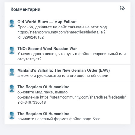
Комментарии
Old World Blues — мир Fallout
Просьба, добавьте на сайт сабмоды на этот мод
https://steamcommunity.com/sharedfiles/filedetails/?
id=3296248182
TNO: Second West Russian War
У меня одного пишет, что путь в файле неправильный или
отсутствует?
Mankind's Valhalla: The New German Order (EAW)
а можно и русификатор или его ещё не обновили
The Requiem Of Humankind
обновите мод паже, вышло
обновление https://steamcommunity.com/sharedfiles/filedetails/
?id=3467330618
The Requiem Of Humankind
почините неверный формат файла ради бога