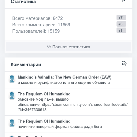
Статистика
Всего материалов
: 8472
+7
Всего комментариев
: 11666
+3
Пользователей
: 15159
+1
Полная статистика
Комментарии
Mankind's Valhalla: The New German Order (EAW)
а можно и русификатор или его ещё не обновили
The Requiem Of Humankind
обновите мод паже, вышло
обновление https://steamcommunity.com/sharedfiles/filedetails/
?id=3467330618
The Requiem Of Humankind
почините неверный формат файла ради бога