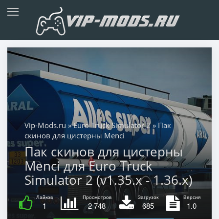
Vip-Mods.ru
»
Euro Truck Simulator 2
» Пак
скинов для цистерны Menci
Пак скинов для цистерны
Menci для Euro Truck
Simulator 2 (v1.35.x - 1.36.x)
Лайков
Просмотров
Загрузок
Версия
1
2 748
685
1.0