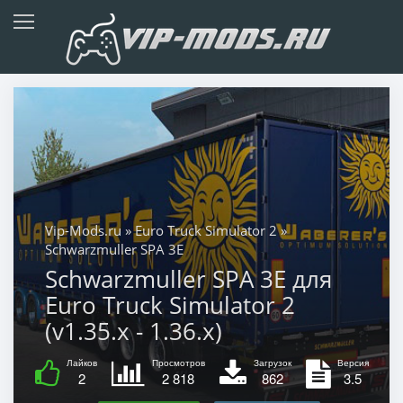
Vip-Mods.ru
»
Euro Truck Simulator 2
»
Schwarzmuller SPA 3E
Schwarzmuller SPA 3E для
Euro Truck Simulator 2
(v1.35.x - 1.36.x)
Лайков
Просмотров
Загрузок
Версия
2
2 818
862
3.5