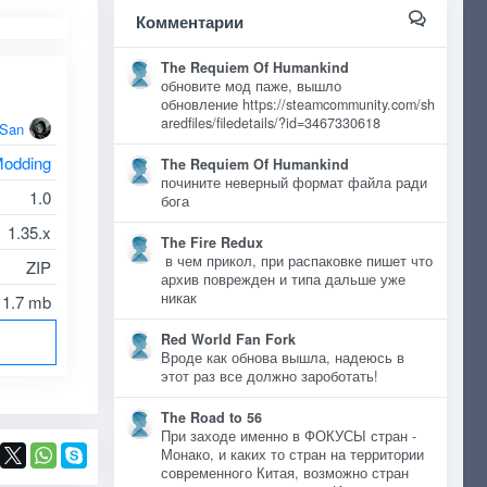
Комментарии
The Requiem Of Humankind
обновите мод паже, вышло
обновление https://steamcommunity.com/sh
aredfiles/filedetails/?id=3467330618
oSan
odding
The Requiem Of Humankind
почините неверный формат файла ради
1.0
бога
1.35.x
The Fire Redux
в чем прикол, при распаковке пишет что
ZIP
архив поврежден и типа дальше уже
никак
1.7 mb
Red World Fan Fork
Вроде как обнова вышла, надеюсь в
этот раз все должно зароботать!
The Road to 56
При заходе именно в ФОКУСЫ стран -
Монако, и каких то стран на территории
современного Китая, возможно стран