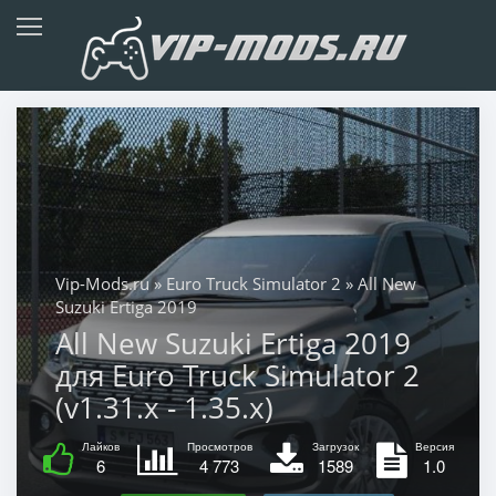
Vip-Mods.ru
»
Euro Truck Simulator 2
» All New
Suzuki Ertiga 2019
All New Suzuki Ertiga 2019
для Euro Truck Simulator 2
(v1.31.x - 1.35.x)
Лайков
Просмотров
Загрузок
Версия
6
4 773
1589
1.0