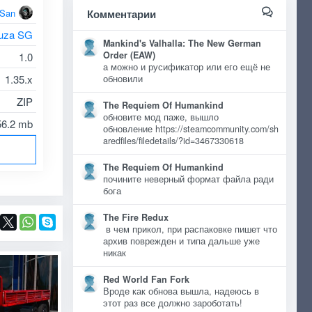
oSan
Комментарии
uza SG
Mankind's Valhalla: The New German
Order (EAW)
1.0
а можно и русификатор или его ещё не
1.35.x
обновили
ZIP
The Requiem Of Humankind
обновите мод паже, вышло
56.2 mb
обновление https://steamcommunity.com/sh
aredfiles/filedetails/?id=3467330618
The Requiem Of Humankind
почините неверный формат файла ради
бога
The Fire Redux
в чем прикол, при распаковке пишет что
архив поврежден и типа дальше уже
никак
Red World Fan Fork
Вроде как обнова вышла, надеюсь в
этот раз все должно зароботать!