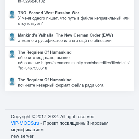
id=3296248182
TNO: Second West Russian War
У меня одного пишет, что путь в файле неправильный или
отсутствует?
Mankind's Valhalla: The New German Order (EAW)
а можно и русификатор или его ещё не обновили
The Requiem Of Humankind
обновите мод паже, вышло
обновление https://steamcommunity.com/sharedfiles/filedetails/
?id=3467330618
The Requiem Of Humankind
почините неверный формат файла ради бога
Copyright © 2017-2022. All right reserved.
VIP-MODS.ru
- Проект посвященный игровым
модификациям.
new server