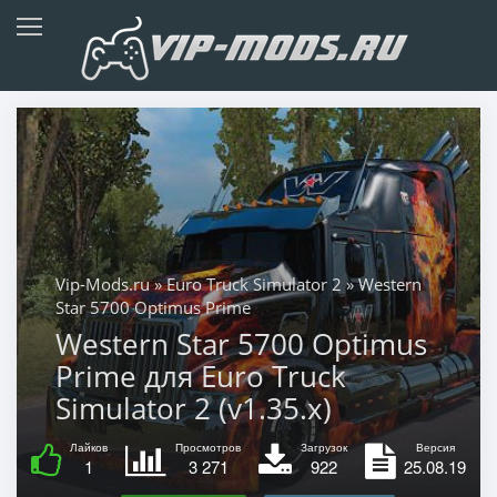
Vip-Mods.ru
»
Euro Truck Simulator 2
» Western
Star 5700 Optimus Prime
Western Star 5700 Optimus
Prime для Euro Truck
Simulator 2 (v1.35.x)
Лайков
Просмотров
Загрузок
Версия
1
3 271
922
25.08.19