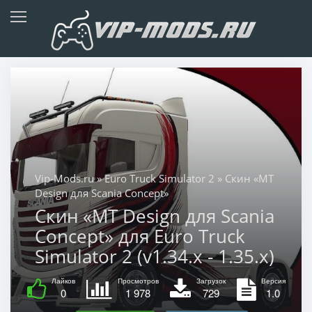
Vip-Mods.ru
»
Euro Truck Simulator 2
» Скин «MT
Design для Scania Concept»
Скин «MT Design для Scania
Concept» для Euro Truck
Simulator 2 (v1.34.x - 1.35.x)
Лайков
Просмотров
Загрузок
Версия
0
1 978
729
1.0