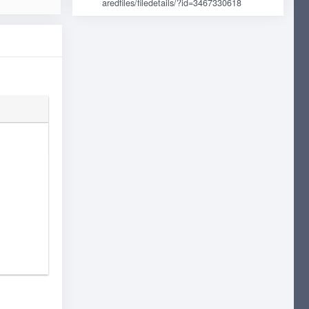
aredfiles/filedetails/?id=3467330618