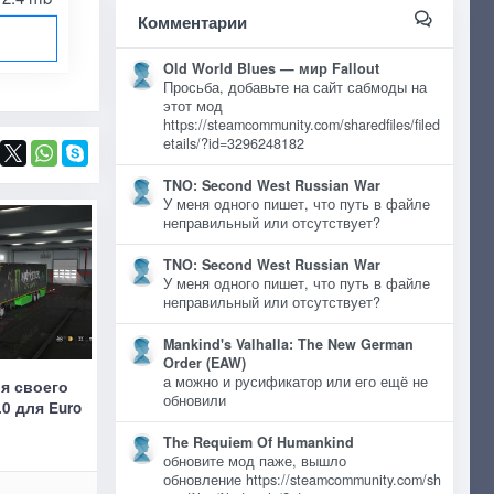
Комментарии
Old World Blues — мир Fallout
Просьба, добавьте на сайт сабмоды на
этот мод
https://steamcommunity.com/sharedfiles/filed
etails/?id=3296248182
TNO: Second West Russian War
У меня одного пишет, что путь в файле
неправильный или отсутствует?
TNO: Second West Russian War
У меня одного пишет, что путь в файле
неправильный или отсутствует?
Mankind's Valhalla: The New German
Order (EAW)
а можно и русификатор или его ещё не
ля своего
обновили
0 для Euro
The Requiem Of Humankind
обновите мод паже, вышло
обновление https://steamcommunity.com/sh