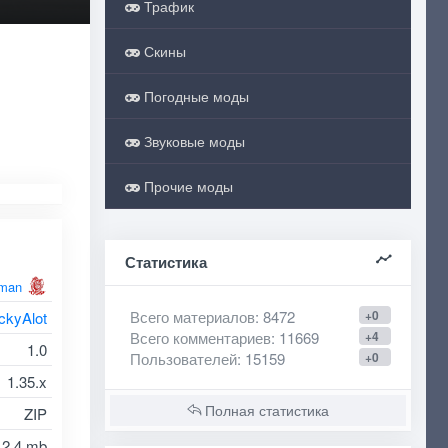
Трафик
Скины
Погодные моды
Звуковые моды
Прочие моды
Статистика
man
Всего материалов
: 8472
+0
ckyAlot
Всего комментариев
: 11669
+4
1.0
Пользователей
: 15159
+0
1.35.x
Полная статистика
ZIP
2.4 mb