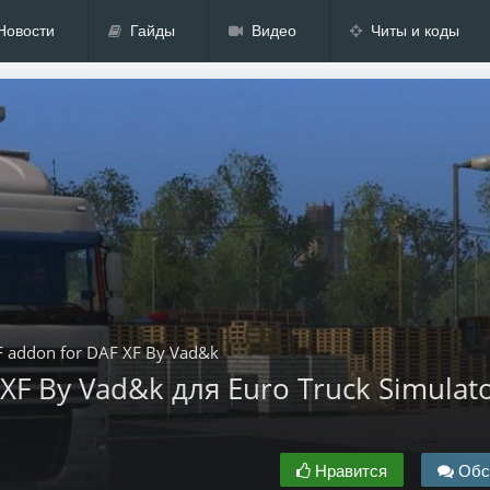
Новости
Гайды
Видео
Читы и коды
 addon for DAF XF By Vad&k
XF By Vad&k для Euro Truck Simulato
Нравится
Обс