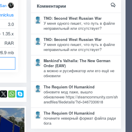
oSan
Комментарии
nnickus
TNO: Second West Russian War
У меня одного пишет, что путь в файле
3.0
неправильный или отсутствует?
- 1.35.x
TNO: Second West Russian War
RAR
У меня одного пишет, что путь в файле
неправильный или отсутствует?
26.9 mb
Mankind's Valhalla: The New German
Order (EAW)
а можно и русификатор или его ещё не
обновили
The Requiem Of Humankind
обновите мод паже, вышло
обновление https://steamcommunity.com/sh
aredfiles/filedetails/?id=3467330618
The Requiem Of Humankind
почините неверный формат файла ради
бога