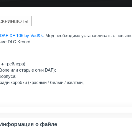
СКРИНШОТЫ
DAF XF 105 by Vad&k
. Мод необходимо устанавливать с повыш
чие DLC Krone/
 + трейлера);
rone или старые огни DAF);
корпуса;
ади коробки (красный / белый / желтый;
Информация о файле