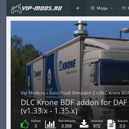
Моды
Vip-Mods.ru
»
Euro Truck Simulator 2
» DLC Krone BDF
DLC Krone BDF addon for DAF 
(v1.33.x - 1.35.x)
Лайков
Просмотров
Загрузок
Версия
3
3 258
972
3.0