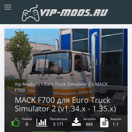
Vip-Mods.ru
»
Euro Truck Simulator 2
» MACK
F700
MACK F700 для Euro Truck
Simulator 2 (v1.34.x - 1.35.x)
Лайков
Просмотров
Загрузок
Версия
6
3 171
884
1.1