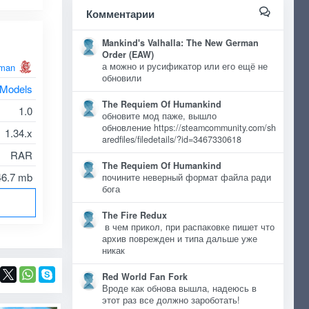
Комментарии
Mankind's Valhalla: The New German
Order (EAW)
а можно и русификатор или его ещё не
man
обновили
 Models
The Requiem Of Humankind
1.0
обновите мод паже, вышло
обновление https://steamcommunity.com/sh
1.34.x
aredfiles/filedetails/?id=3467330618
RAR
The Requiem Of Humankind
46.7 mb
почините неверный формат файла ради
бога
The Fire Redux
в чем прикол, при распаковке пишет что
архив поврежден и типа дальше уже
никак
Red World Fan Fork
Вроде как обнова вышла, надеюсь в
этот раз все должно зароботать!