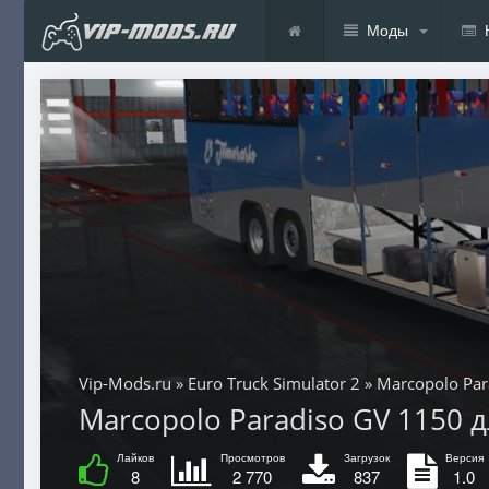
Моды
Vip-Mods.ru
»
Euro Truck Simulator 2
» Marcopolo Par
Marcopolo Paradiso GV 1150 дл
Лайков
Просмотров
Загрузок
Версия
8
2 770
837
1.0