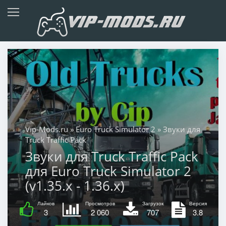
Vip-Mods.ru
»
Euro Truck Simulator 2
» Звуки для
Truck Traffic Pack
Звуки для Truck Traffic Pack
для Euro Truck Simulator 2
(v1.35.x - 1.36.x)
Лайков
Просмотров
Загрузок
Версия
3
2 060
707
3.8