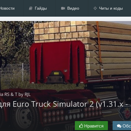
Новости
Гайды
Видео
Читы и коды
a RS & T by RJL
ля Euro Truck Simulator 2 (v1.31.x -
Нравится
Обс