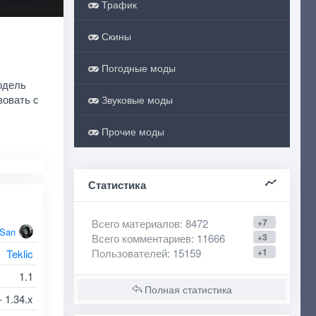
Трафик
Скины
Погодные моды
одель
зовать с
Звуковые моды
Прочие моды
Статистика
Всего материалов
: 8472
+7
oSan
Всего комментариев
: 11666
+3
Пользователей
: 15159
+1
Teklic
1.1
Полная статистика
- 1.34.x