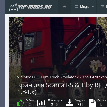
Моды
Vip-Mods.ru
»
Euro Truck Simulator 2
» Кран для Scani
Кран для Scania RS & T by RJL д
1.34.x)
Лайков
Просмотров
Загрузок
Версия
2
2 454
731
1.1