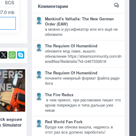
SCS
Комментарии
37.0 mb
Mankind's Valhalla: The New German
Order (EAW)
а можно и русификатор или его ещё не
обновили
The Requiem Of Humankind
обновите мод паже, вышло
обновление https://steamcommunity.com/sh
aredfiles/filedetails/?id=3467330618
The Requiem Of Humankind
почините неверный формат файла ради
бога
The Fire Redux
в чем прикол, при распаковке пишет что
архив поврежден и типа дальше уже
никак
ack версия
Red World Fan Fork
k Simulator
Вроде как обнова вышла, надеюсь в
этот раз все должно зароботать!