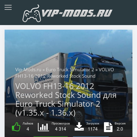
Vip-Mods.ru
»
Euro Truck Simulator 2
» VOLVO
FH13-16 2012 Reworked Stock Sound
VOLVO FH13-16 2012
Reworked Stock Sound для
Euro Truck Simulator 2
(v1.35.x - 1.36.x)
Лайков
Просмотров
Загрузок
Версия
4
4 314
1174
2.0