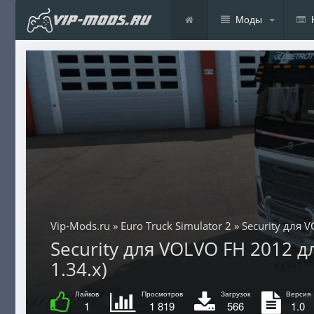
Моды
Vip-Mods.ru
»
Euro Truck Simulator 2
» Security для 
Security для VOLVO FH 2012 для
1.34.x)
Лайков
Просмотров
Загрузок
Версия
1
1 819
566
1.0