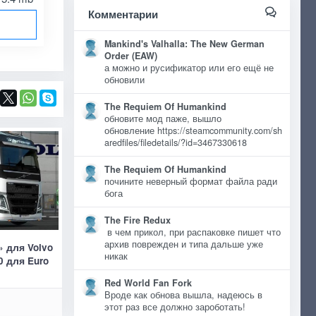
Комментарии
Mankind's Valhalla: The New German
Order (EAW)
а можно и русификатор или его ещё не
обновили
The Requiem Of Humankind
обновите мод паже, вышло
обновление https://steamcommunity.com/sh
aredfiles/filedetails/?id=3467330618
The Requiem Of Humankind
почините неверный формат файла ради
бога
The Fire Redux
в чем прикол, при распаковке пишет что
архив поврежден и типа дальше уже
» для Volvo
никак
0 для Euro
Red World Fan Fork
Вроде как обнова вышла, надеюсь в
этот раз все должно зароботать!