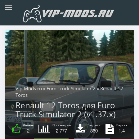
Vip-Mods.ru
»
Euro Truck Simulator 2
» Renault 12
Toros
Renault 12 Toros для Euro
Truck Simulator 2 (v1.37.x)
Лайков
Просмотров
Загрузок
Версия
2
2 777
860
1.4