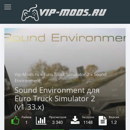
Vip-Mods.ru
»
Euro Truck Simulator 2
» Sound
Environment
Sound Environment для
Euro Truck Simulator 2
(v1.33.x)
Лайков
Просмотров
Загрузок
Версия
1
3 340
1148
1.2