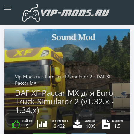
Vip-Mods.ru
»
Euro Truck Simulator 2
» DAF XF
Paccar MX
DAF XF Paccar MX для Euro
Truck Simulator 2 (v1.32.x -
1.34.x)
Лайков
Просмотров
Загрузок
Версия
5
3 432
1003
1.5