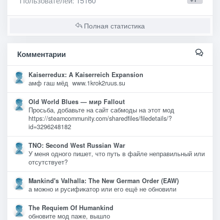
Пользователей
: 15160
Полная статистика
Комментарии
Kaiserredux: A Kaiserreich Expansion
амф гаш мёд www.1krok2ruus.su
Old World Blues — мир Fallout
Просьба, добавьте на сайт сабмоды на этот мод
https://steamcommunity.com/sharedfiles/filedetails/?
id=3296248182
TNO: Second West Russian War
У меня одного пишет, что путь в файле неправильный или
отсутствует?
Mankind's Valhalla: The New German Order (EAW)
а можно и русификатор или его ещё не обновили
The Requiem Of Humankind
обновите мод паже, вышло