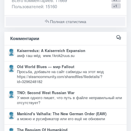
Всего комментариев
: 11669
Пользователей
: 15160
+1
Полная статистика
Комментарии
Kaiserredux: A Kaiserreich Expansion
амф гаш мёд www.1krok2ruus.su
Old World Blues — мир Fallout
Просьба, добавьте на сайт сабмоды на этот мод
https://steamcommunity.com/sharedfiles/filedetails/?
id=3296248182
TNO: Second West Russian War
У меня одного пишет, что путь в файле неправильный или
отсутствует?
Mankind's Valhalla: The New German Order (EAW)
а можно и русификатор или его ещё не обновили
The Requiem Of Humankind