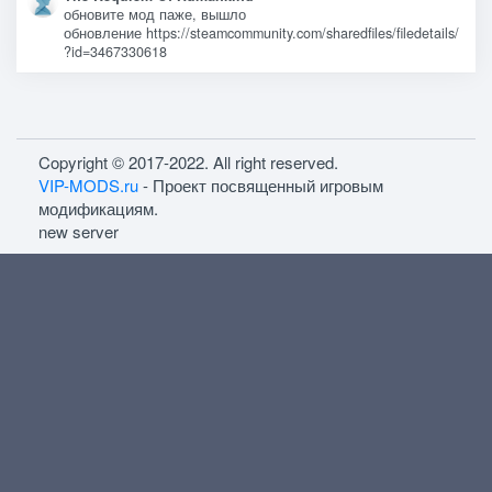
обновите мод паже, вышло
обновление https://steamcommunity.com/sharedfiles/filedetails/
?id=3467330618
Copyright © 2017-2022. All right reserved.
VIP-MODS.ru
- Проект посвященный игровым
модификациям.
new server