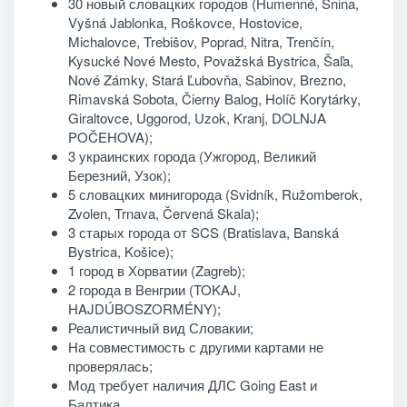
30 новый словацких городов (Humenné, Snina,
Vyšná Jablonka, Roškovce, Hostovice,
Michalovce, Trebišov, Poprad, Nitra, Trenčín,
Kysucké Nové Mesto, Považská Bystrica, Šaľa,
Nové Zámky, Stará Ľubovňa, Sabinov, Brezno,
Rimavská Sobota, Čierny Balog, Holíč Korytárky,
Giraltovce, Uggorod, Uzok, Kranj, DOLNJA
POČEHOVA);
3 украинских города (Ужгород, Великий
Березний, Узок);
5 словацких минигорода (
Svidník, Ružomberok,
Zvolen, Trnava, Červená Skala
);
3 старых города от SCS (Bratislava, Banská
Bystrica, Košice);
1 город в Хорватии (Zagreb);
2 города в Венгрии (TOKAJ,
HAJDÚBOSZORMÉNY);
Реалистичный вид Словакии;
На совместимость с другими картами не
проверялась;
Мод требует наличия ДЛС Going East и
Балтика.