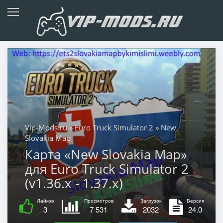
Vip-Mods.ru
»
Euro Truck Simulator 2
» New
Slovakia Map
Карта «New Slovakia Map»
для Euro Truck Simulator 2
(v1.36.x - 1.37.x)
Лайков
Просмотров
Загрузок
Версия
3
7 531
2032
24.0