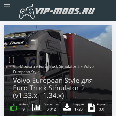
Vip-Mods.ru
»
Euro Truck Simulator 2
» Volvo
European Style
Volvo European Style для
Euro Truck Simulator 2
(v1.33.x - 1.34.x)
Лайков
Просмотров
Загрузок
Версия
9
6 012
1726
3.0