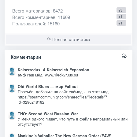
Всего материалов
: 8472
+3
Всего комментариев
: 11669
+1
Пользователей
: 15160
+1
Полная статистика
Комментарии
Kaiserredux: A Kaiserreich Expansion
амф гаш мёд www.1krok2ruus.su
Old World Blues — мир Fallout
Просьба, добавьте на сайт сабмоды на этот мод
https://steamcommunity.com/sharedfiles/filedetails/?
id=3296248182
TNO: Second West Russian War
У меня одного пишет, что путь в файле неправильный или
отсутствует?
Mankind's Valhalla: The New German Order (EAW)