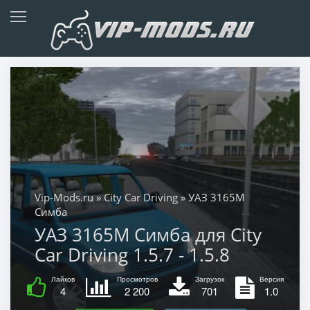
Vip-Mods.ru
»
City Car Driving
» УАЗ 3165М
Симба
УАЗ 3165М Симба для City
Car Driving 1.5.7 - 1.5.8
Лайков
Просмотров
Загрузок
Версия
4
2 200
701
1.0