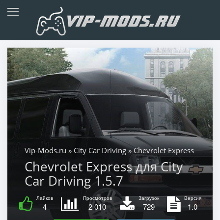
Vip-Mods.ru
»
City Car Driving
» Chevrolet Express
Chevrolet Express для City
Car Driving 1.5.7
Лайков
Просмотров
Загрузок
Версия
4
2 010
729
1.0