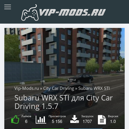
Vip-Mods.ru
»
City Car Driving
» Subaru WRX STI
Subaru WRX STI для City Car
Driving 1.5.7
Лайков
Просмотров
Загрузок
Версия
6
5 156
1707
1.0