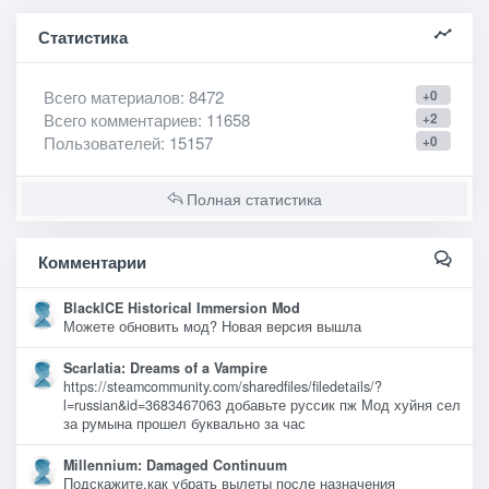
Статистика
Всего материалов
: 8472
+0
Всего комментариев
: 11658
+2
Пользователей
: 15157
+0
Полная статистика
Комментарии
BlackICE Historical Immersion Mod
Можете обновить мод? Новая версия вышла
Scarlatia: Dreams of a Vampire
https://steamcommunity.com/sharedfiles/filedetails/?
l=russian&id=3683467063 добавьте руссик пж Мод хуйня сел
за румына прошел буквально за час
Millennium: Damaged Continuum
Подскажите,как убрать вылеты после назначения