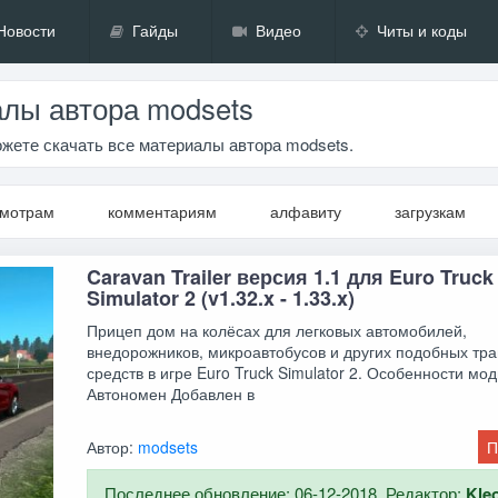
Новости
Гайды
Видео
Читы и коды
лы автора modsets
жете скачать все материалы автора modsets.
смотрам
комментариям
алфавиту
загрузкам
Caravan Trailer версия 1.1 для Euro Truck
Simulator 2 (v1.32.x - 1.33.x)
Прицеп дом на колёсах для легковых автомобилей,
внедорожников, микроавтобусов и других подобных тр
средств в игре Euro Truck Simulator 2. Особенности мо
Автономен Добавлен в
Автор:
modsets
П
Последнее обновление: 06-12-2018. Редактор:
Kle