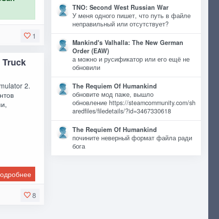
TNO: Second West Russian War
У меня одного пишет, что путь в файле
неправильный или отсутствует?
1
Mankind's Valhalla: The New German
Order (EAW)
а можно и русификатор или его ещё не
 Truck
обновили
ulator 2.
The Requiem Of Humankind
нтов
обновите мод паже, вышло
обновление https://steamcommunity.com/sh
и,
aredfiles/filedetails/?id=3467330618
The Requiem Of Humankind
почините неверный формат файла ради
бога
одробнее
8