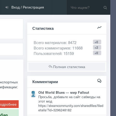
Вход / Регистрация
Статистика
Всего материалов
: 8472
+0
Всего комментариев
: 11668
+2
Пользователей
: 15159
+0
Полная статистика
Комментарии
анспортных
дификации:
Old World Blues — мир Fallout
Просьба, добавьте на сайт сабмоды на
этот мод
одробнее
https://steamcommunity.com/sharedfiles/filed
etails/?id=3296248182
oSan