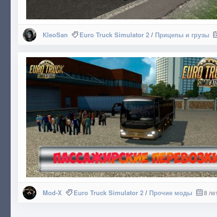
KleoSan
Euro Truck Simulator 2
/
Прицепы и грузы
Mod-X
Euro Truck Simulator 2
/
Прочие моды
8 ле