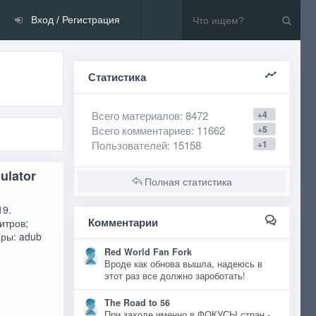
Вход / Регистрация
Статистика
Всего материалов
: 8472
+4
Всего комментариев
: 11662
+5
Пользователей
: 15158
+1
ulator
Полная статистика
19.
Комментарии
итров;
оры: adub
Red World Fan Fork
Вроде как обнова вышла, надеюсь в
этот раз все должно зароботать!
The Road to 56
При заходе именно в ФОКУСЫ стран -