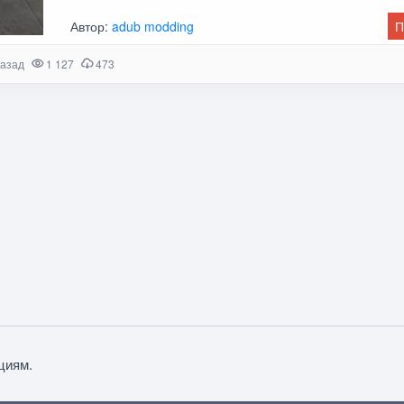
Автор:
adub modding
П
назад
1 127
473
циям.