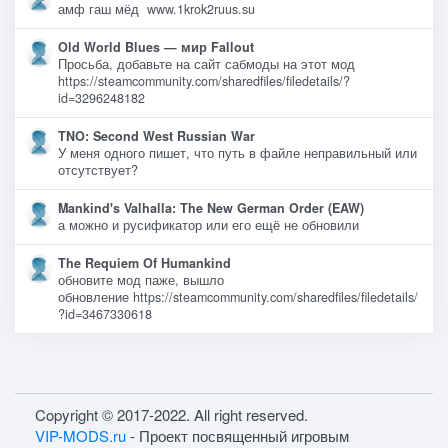
амф гаш мёд www.1krok2ruus.su
Old World Blues — мир Fallout
Просьба, добавьте на сайт сабмоды на этот мод
https://steamcommunity.com/sharedfiles/filedetails/?
id=3296248182
TNO: Second West Russian War
У меня одного пишет, что путь в файле неправильный или
отсутствует?
Mankind's Valhalla: The New German Order (EAW)
а можно и русификатор или его ещё не обновили
The Requiem Of Humankind
обновите мод паже, вышло
обновление https://steamcommunity.com/sharedfiles/filedetails/
?id=3467330618
Copyright © 2017-2022. All right reserved.
VIP-MODS.ru
- Проект посвященный игровым