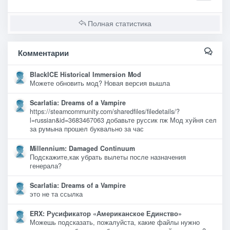
Полная статистика
Комментарии
BlackICE Historical Immersion Mod
Можете обновить мод? Новая версия вышла
Scarlatia: Dreams of a Vampire
https://steamcommunity.com/sharedfiles/filedetails/?
l=russian&id=3683467063 добавьте руссик пж Мод хуйня сел
за румына прошел буквально за час
Millennium: Damaged Continuum
Подскажите,как убрать вылеты после назначения
генерала?
Scarlatia: Dreams of a Vampire
это не та ссылка
ERX: Русификатор «Американское Единство»
Можешь подсказать, пожалуйста, какие файлы нужно