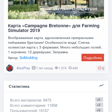
Карта «Campagne Bretonne» для Farming
Simulator 2019
Воображаемая карта, вдохновленная прекрасными
пейзажами Бретании! Особенности мода: Слегка
холмистая карта с 3 фермами; Много небольших полей;
1 коровник; 12 деревушки; Заправка.
Автор:
SoModding
Подробнее
AlexPlay
7 лет назад
1 274
449
0
Статистика
Всего материалов
: 8472
+0
Всего комментариев
: 11658
+2
Пользователей
: 15157
+0