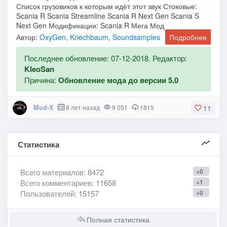
Список грузовиков к которым идёт этот звук Стоковые:
Scania R Scania Streamline Scania R Next Gen Scania S
Next Gen Модификации: Scania R Мега Мод
Автор:
OxyGen
,
Kriechbaum
,
Soundsamples
Подробнее
Последнее обновление: 07-12-2018. Редактор:
KleoSan
Причина:
Обновление мода до версии 5.0
Mod-X
8 лет назад
9 051
1815
11
Статистика
Всего материалов
: 8472
+0
Всего комментариев
: 11658
+1
Пользователей
: 15157
+0
Полная статистика