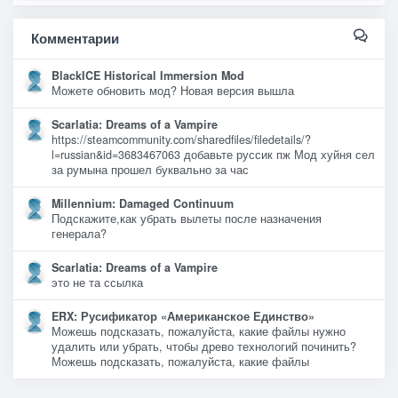
Комментарии
BlackICE Historical Immersion Mod
Можете обновить мод? Новая версия вышла
Scarlatia: Dreams of a Vampire
https://steamcommunity.com/sharedfiles/filedetails/?
l=russian&id=3683467063 добавьте руссик пж Мод хуйня сел
за румына прошел буквально за час
Millennium: Damaged Continuum
Подскажите,как убрать вылеты после назначения
генерала?
Scarlatia: Dreams of a Vampire
это не та ссылка
ERX: Русификатор «Американское Единство»
Можешь подсказать, пожалуйста, какие файлы нужно
удалить или убрать, чтобы древо технологий починить?
Можешь подсказать, пожалуйста, какие файлы