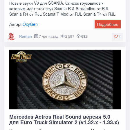
Новые звуки V8 для SCANIA. Список грузовиков к
которым идёт этот звук Scania R & Streamline от RJL
Scania R4 от RJL Scania T Mod от RJL Scania T4 от RJL
Автор:
OxyGen
Подробнее
Roman
7 лет назад
2 597
682
1
Mercedes Actros Real Sound версия 5.0
для Euro Truck Simulator 2 (v1.32.x - 1.33.x)