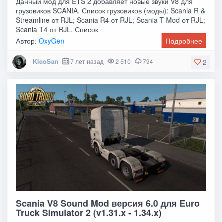
Данный мод для ETS 2 добавляет новые звуки V8 для
грузовиков SCANIA. Список грузовиков (моды): Scania R &
Streamline от RJL; Scania R4 от RJL; Scania T Mod от RJL;
Scania T4 от RJL. Список
Автор:
OxyGen
Подробнее
KleoSan
7 лет назад
2 510
794
2
Scania V8 Sound Mod версия 6.0 для Euro
Truck Simulator 2 (v1.31.x - 1.34.x)