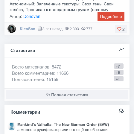
Автономный; Запечённые текстуры; Своя тень; Свои
колёса; Прописан к стандартным грузам (поэтому
появляется
Автор:
Donovan
Подробнее
KleoSan
8 лет назад
2 303
777
2
Статистика
Всего материалов
: 8472
+7
Всего комментариев
: 11666
+6
Пользователей
: 15159
+1
Полная статистика
Комментарии
Mankind's Valhalla: The New German Order (EAW)
а можно и русификатор или его ещё не обновили