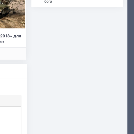
бога
2018» для
ner