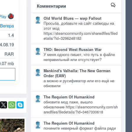
Комментарии
Play
Old World Blues — мир Fallout
Просьба, добавьте на сайт сабмоды на
Berepa
этот мод
https://steamcommunity.com/sharedfiles/filed
1.4
etails/?id=3296248182
4.08.19
TNO: Second West Russian War
RAR
У меня одного пишет, что путь в файле
неправильный или отсутствует?
0.07 mb
Mankind's Valhalla: The New German
Order (EAW)
а можно и русификатор или его ещё не
обновили
The Requiem Of Humankind
обновите мод паже, вышло
обновление https://steamcommunity.com/sh
aredfiles/filedetails/?id=3467330618
The Requiem Of Humankind
почините неверный формат файла ради