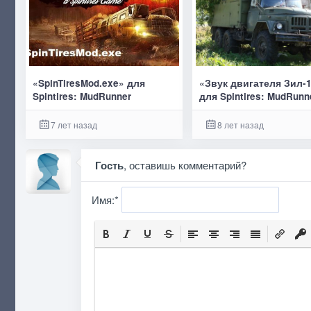
«SpinTiresMod.exe» для
«Звук двигателя Зил-
Spintires: MudRunner
для Spintires: MudRunn
7 лет назад
8 лет назад
Гость
, оставишь комментарий?
Имя:
*