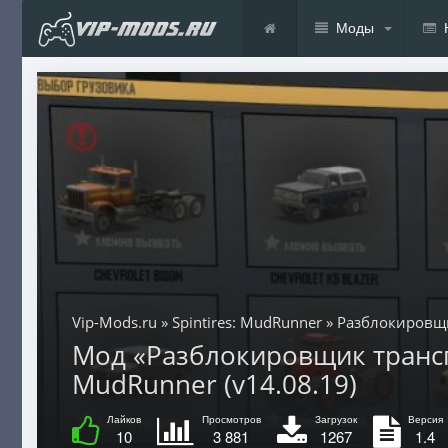
Моды
Vip-Mods.ru
»
Spintires: MudRunner
» Разблокировщи
Мод «Разблокировщик транспор
MudRunner (v14.08.19)
Лайков
Просмотров
Загрузок
Версия
10
3 881
1267
1.4