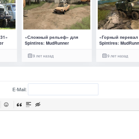
131»
«Сложный рельеф» для
«Горный перевал 
er
Spintires: MudRunner
Spintires: MudRun
9 лет назад
9 лет назад
E-Mail: