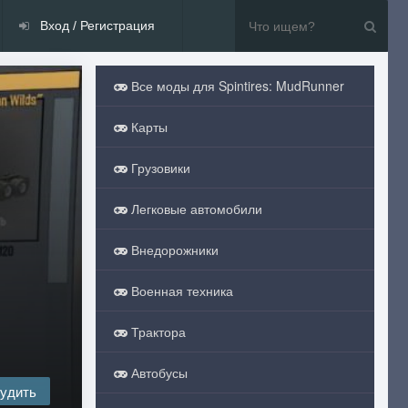
Вход / Регистрация
Все моды для Spintires: MudRunner
Карты
Грузовики
Легковые автомобили
Внедорожники
Военная техника
Трактора
Автобусы
удить