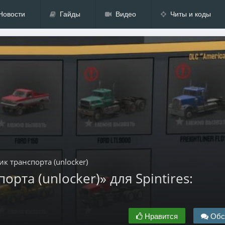
Новости
Гайды
Видео
Читы и коды
к транспорта (unlocker)
та (unlocker)» для Spintires:
Нравится
Обс