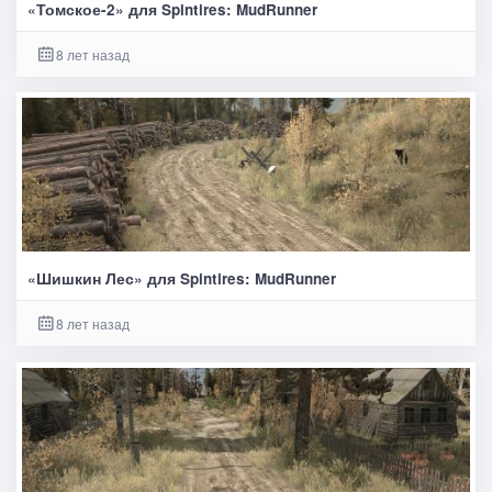
«Томское-2» для Spintires: MudRunner
8 лет назад
«Шишкин Лес» для Spintires: MudRunner
8 лет назад