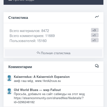
Статистика
Всего материалов
: 8472
+3
Всего комментариев
: 11669
+1
Пользователей
: 15160
+1
Полная статистика
Комментарии
Kaiserredux: A Kaiserreich Expansion
амф гаш мёд www.1krok2ruus.su
Old World Blues — мир Fallout
Просьба, добавьте на сайт сабмоды на этот мод
https://steamcommunity.com/sharedfiles/filedetails/?
id=3296248182