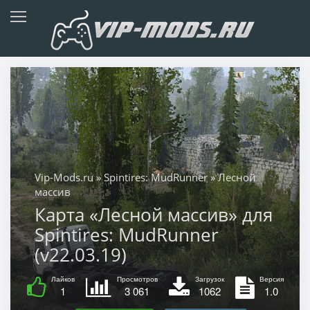
Vip-Mods.ru
»
Spintires: MudRunner
» Лесной
массив
Карта «Лесной массив» для
Spintires: MudRunner
(v22.03.19)
Лайков
Просмотров
Загрузок
Версия
1
3 061
1062
1.0