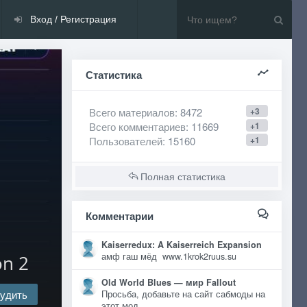
Вход / Регистрация
Статистика
Всего материалов
: 8472
+3
Всего комментариев
: 11669
+1
Пользователей
: 15160
+1
Полная статистика
Комментарии
Kaiserredux: A Kaiserreich Expansion
амф гаш мёд www.1krok2ruus.su
on 2
Old World Blues — мир Fallout
удить
Просьба, добавьте на сайт сабмоды на
этот мод