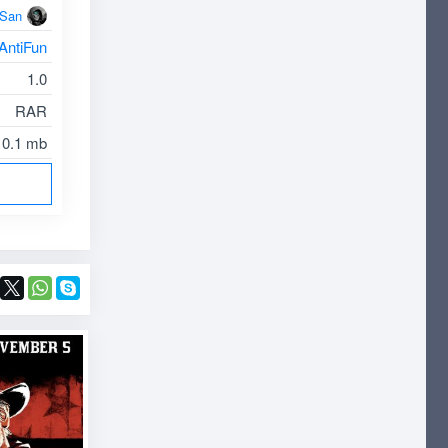
oSan
AntiFun
1.0
RAR
0.1 mb