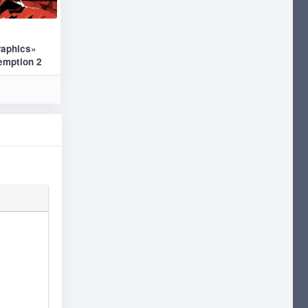
raphics»
emption 2