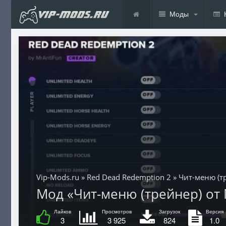
Моды
Vip-Mods.ru
»
Red Dead Redemption 2
» Чит-меню (т
Мод «Чит-меню (трейнер) от 
Лайков
Просмотров
Загрузок
Версия
3
3 925
824
1.0