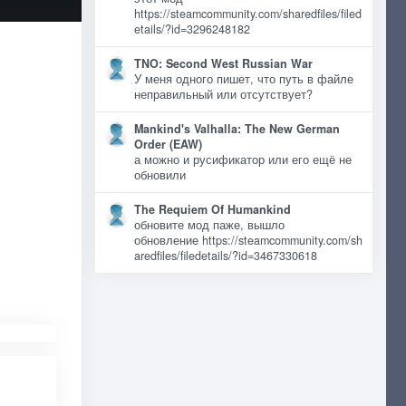
https://steamcommunity.com/sharedfiles/filed
etails/?id=3296248182
TNO: Second West Russian War
У меня одного пишет, что путь в файле
неправильный или отсутствует?
Mankind's Valhalla: The New German
Order (EAW)
а можно и русификатор или его ещё не
обновили
The Requiem Of Humankind
обновите мод паже, вышло
обновление https://steamcommunity.com/sh
aredfiles/filedetails/?id=3467330618