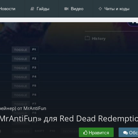
Новости
Гайды
Видео
Читы и коды
рейнер) от MrAntiFun
MrAntiFun» для Red Dead Redempti
Нравится
Обс