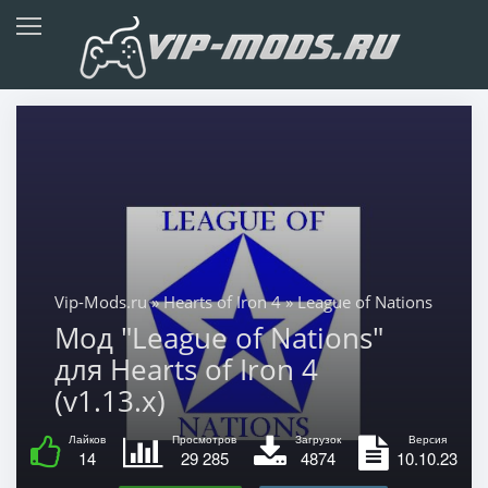
Vip-Mods.ru
»
Hearts of Iron 4
» League of Nations
Мод "League of Nations"
для Hearts of Iron 4
(v1.13.x)
Лайков
Просмотров
Загрузок
Версия
14
29 285
4874
10.10.23