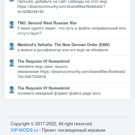
Просьба, добавьте на сайт сабмоды на этот мод
https://steamcommunity.com/sharedfiles/filedetails/?
id=3296248182
TNO: Second West Russian War
У меня одного пишет, что путь в файле неправильный или
отсутствует?
Mankind's Valhalla: The New German Order (EAW)
а можно и русификатор или его ещё не обновили
The Requiem Of Humankind
обновите мод паже, вышло
обновление https://steamcommunity.com/sharedfiles/filedetails/
?id=3467330618
The Requiem Of Humankind
почините неверный формат файла ради бога
Copyright © 2017-2022. All right reserved.
VIP-MODS.ru
- Проект посвященный игровым