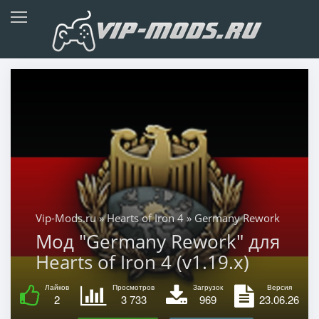
Vip-Mods.ru
»
Hearts of Iron 4
» Germany Rework
Мод "Germany Rework" для
Hearts of Iron 4 (v1.19.x)
Лайков
Просмотров
Загрузок
Версия
2
3 733
969
23.06.26